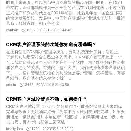
时间上来追溯，可以说与中国互联网的崛起在同一时间。在1998
年左右，企业邮箱就作为一种全新的产品在互联网销售，不过它的
正式推广和兴起时代是在2001年前后，此后几年是中国企业邮箱
的快速发展阶段，发展中，中国的企业邮箱行业迎来了新的一批运
营商，群雄逐鹿，相互争抢这...
cantron
18017
2023/12/20 22:44:48
CRM客户管理系统的功能你知道有哪些吗？
在没有使用CRM客户管理系统前，要对系统充分了解，使用上。
了解其功能是否符合自己业务的需求。CRM客户管理系统是一个
可以帮助企业或者个人管理客户的一个软件，为了维护好销售企业
和客户之间的关系。有效的可盘活客户。我们根据模块来详细认识
下。一、客户管理系统核心的功能就是客户管理，怎样管理，有哪
些细节。客户基本信息存储：我们...
admin
13462
2023/11/16 21:43:50
CRM客户区域设置点不动，如何操作？
CRM客户区域设置点不动，如何操作？可能是数据量太大未加载
完毕导致页面无法响应点击。先等下方区域列表加载完毕，如果要
新增第一级就点“增加本单位新一级区域”，如果要新增第二级，点
击加号，再点“增加新第二级区域”
freeflydom
11700
2023/8/25 15:23:33