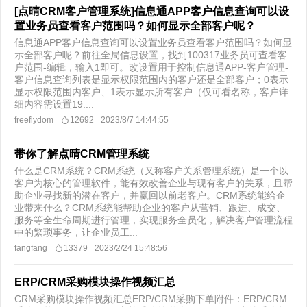
[点晴CRM客户管理系统]信息通APP客户信息查询可以设
置业务员查看客户范围吗？如何显示全部客户呢？
信息通APP客户信息查询可以设置业务员查看客户范围吗？如何显
示全部客户呢？前往全局信息设置，找到100317业务员可查看客
户范围-编辑，输入1即可。改设置用于控制信息通APP-客户管理-
客户信息查询列表是显示权限范围内的客户还是全部客户；0表示
显示权限范围内客户、1表示显示所有客户（仅可看名称，客户详
细内容需设置19....
freeflydom
12692
2023/8/7 14:44:55
带你了解点晴CRM管理系统
什么是CRM系统？CRM系统（又称客户关系管理系统）是一个以
客户为核心的管理软件，能有效改善企业与现有客户的关系，且帮
助企业寻找新的潜在客户，并赢回以前老客户。CRM系统能给企
业带来什么？CRM系统能帮助企业的客户从营销、跟进、成交、
服务等全生命周期进行管理，实现服务全员化，解决客户管理流程
中的繁琐事务，让企业员工...
fangfang
13379
2023/2/24 15:48:56
ERP/CRM采购模块操作视频汇总
CRM采购模块操作视频汇总ERP/CRM采购下单附件：ERP/CRM