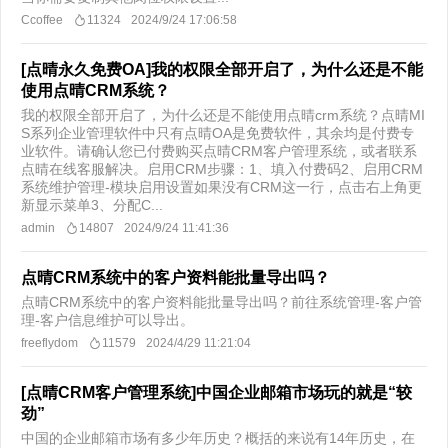
Ccoffee
11324
2024/9/24 17:06:58
[点晴永久免费OA]我的权限全部开启了，为什么还是不能
使用点晴CRM系统？
我的权限全部开启了，为什么还是不能使用点晴crm系统？点晴MI
S系列企业管理软件中只有点晴OA是免费软件，其余均是付费专
业软件。请确认您已付费购买点晴CRM客户管理系统，或者联系
点晴在线客服解决。启用CRM步骤：1、填入付费码2、启用CRM
系统维护管理-模块启用设置如果没有CRM这一行，点击右上角更
新显示菜单3、分配C...
admin
14807
2024/9/24 11:41:36
点晴CRM系统中的客户资料能批量导出吗？
点晴CRM系统中的客户资料能批量导出吗？前往系统管理-客户管
理-客户信息维护可以导出。
freeflydom
11579
2024/4/29 11:21:04
[点晴CRM客户管理系统]中国企业邮箱市场玩的就是“较
劲”
中国的企业邮箱市场有多少年历史？概括的来说有14年历史，在