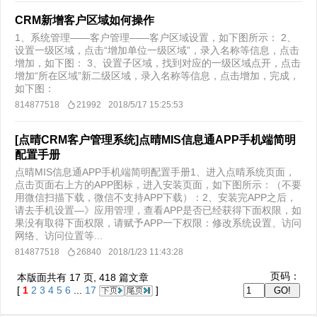
CRM新增客户区域如何操作
1、系统管理——客户管理——客户区域设置，如下图所示： 2、
设置一级区域，点击“增加单位一级区域”，录入名称等信息，点击
增加，如下图： 3、设置子区域，找到对应的一级区域点开，点击
增加“所在区域”新二级区域，录入名称等信息，点击增加，完成，
如下图：
814877518
21992
2018/5/17 15:25:53
[点晴CRM客户管理系统]点晴MIS信息通APP手机端简明
配置手册
点晴MIS信息通APP手机端简明配置手册1、进入点晴系统页面，
点击页面右上方的APP图标，进入安装页面，如下图所示：（不要
用微信扫描下载，微信不支持APP下载）：2、安装完APP之后，
请去手机设置—》应用管理，查看APP是否已经获得下面权限，如
果没有取得下面权限，请赋予APP一下权限：修改系统设置、访问
网络、访问位置等...
814877518
26840
2018/1/23 11:43:28
页码：
本版面共有
17
页,
418
篇文章
[
1
2
3
4
5
6
...
17
]