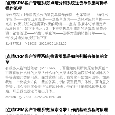
[点晴CRM客户管理系统]点晴分销系统送货单作废与拆单
操作流程
操作流程：1作废需拆分的送货单操作步骤：仓库管理——物料出
库管理——销售出库管理——送货单查询——选择对应的单据——
点击“作废”按钮勾选需要作废的明细——点击“作废本订单指定产
品及数量”；如下图所示：2、下推销售单生成新的送货单 操作步
骤：销售管理——销售订单查询——选择对应的销售订单——点
击“发货通知单按钮”如下图...
814877518
18033
2025/9/25 16:22:29
[点晴CRM客户管理系统]搜索引擎是如何判断有价值的文
章
有很多人咨询过笔者（Mr.Zhao），百度如何判断伪原创和原创？
百度喜欢什么样的文章？什么样的文章比较例如获得长尾词排名？
等等诸如此类的问题。面对这些问题，我常常不知如何回答。如果
我给一个比较大方向一些的答案，例如要重视用户体验、要有意义
等等，那么提问者会觉得我在应付他，他们往往抱怨说这些太模
糊。可是我也没法再给出具体...
cantron
17633
2025/2/24 15:43:48
[点晴CRM客户管理系统]搜索引擎工作的基础流程与原理