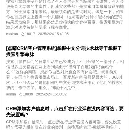
搜索引擎最重要的是什么？有人会说是查询结果的准确性，有人会
说是查询结果的丰富性，但其实这些都不是搜索引擎最最致命的地
方。对于搜索引擎来说，最最致命的是查询时间。试想一下，如果
你在百度界面上查询一个关键词，结果需要5分钟才能将你的查询
结果反馈给你，那结果必然是你很快的舍弃掉百度。搜索引擎为了
满足对速度苛刻的要求（现在商业...
cantron
18017
2025/2/24 15:41:05
[点晴CRM客户管理系统]掌握中文分词技术就等于掌握了
搜索引擎命脉
搜索引擎在我们的日常生活中已经成为了不可分割的一部分了，相
信很多朋友都曾在网上看到类似于“没有了百度我们将面临什
么？”这样的问话，想必你自己对此也会深有体会吧。就目前来
看，在国内的搜索引擎市场上，百度所占的份额是最大的，360其
次，但不可否认的是他们都将中文分词技术应用到了他们的搜索引
擎的工作中去了。那么，到底什么是中...
admin
18839
2025/2/24 15:33:32
CRM添加客户信息时，点击所在行业弹窗没内容可选，要
先设置吗？
CRM添加客户信息时，点击所在行业弹窗没内容可选，要先设置
吗？需要先维护所在行业的类别，前往系统管理-数据字典维护，