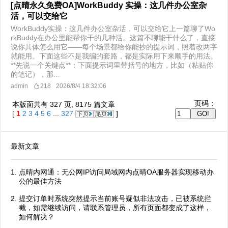
[点晴永久免费OA]WorkBuddy 实操：这几件办公室杂
活，可以交给它
WorkBuddy实操：这几件办公室杂活，可以交给它上一篇聊了Wo
rkBuddy在办公里能帮你干的几种活。这篇不聊能干什么了，直接
说你具体怎么用它——每个场景都给你能抄的提示词，照着改两字
就能用。下面这些不是我编的套路，都是实际用下来顺手的用法。
**先说一个关键点**：下面提示词里带括号的地方，比如（粘贴你
的笔记），那...
admin
218
2026/8/4 18:32:06
页码：
本版面共有
327
页,
8175
篇文章
[
1
2
3
4
5
6
...
327
]
最新文章
点晴内网通：无公网IP访问局域网内点晴OA服务器实现移动办
公的最佳方法
提交订单时系统突然提示当前账号疑似非法攻击，已被系统拦
截，如需继续访问，请联系管理员，所有页面都变成了这样，
如何解决？