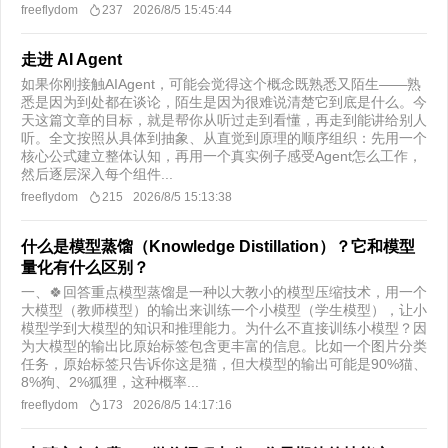
freeflydom
237
2026/8/5 15:45:44
走进 AI Agent
如果你刚接触AIAgent，可能会觉得这个概念既熟悉又陌生——熟
悉是因为到处都在谈论，陌生是因为很难说清楚它到底是什么。今
天这篇文章的目标，就是帮你从听过走到看懂，再走到能讲给别人
听。全文按照从具体到抽象、从直觉到原理的顺序组织：先用一个
核心公式建立整体认知，再用一个真实例子感受Agent怎么工作，
然后逐层深入每个组件...
freeflydom
215
2026/8/5 15:13:38
什么是模型蒸馏（Knowledge Distillation）？它和模型
量化有什么区别？
一、🍀回答重点模型蒸馏是一种以大教小的模型压缩技术，用一个
大模型（教师模型）的输出来训练一个小模型（学生模型），让小
模型学到大模型的知识和推理能力。为什么不直接训练小模型？因
为大模型的输出比原始标签包含更丰富的信息。比如一个图片分类
任务，原始标签只告诉你这是猫，但大模型的输出可能是90%猫、
8%狗、2%狐狸，这种概率...
freeflydom
173
2026/8/5 14:17:16