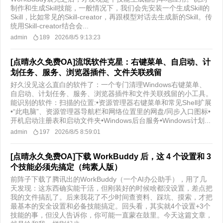
制作和生成Skill技能，一般情况下，我们会先安装一个生成Skill的
Skill，比如常见的Skill-creator，再跟模型对话去生成新的Skill。传
统用Skill-creator结合会...
admin
189
2026/8/5 9:13:23
[点晴永久免费OA]流氓软件克星：右键菜单、自启动、计
划任务、服务、浏览器插件、文件关联残留
好久没见这么直白的软件了：一个专门清理Windows右键菜单、
自启动、计划任务、服务、浏览器插件和文件关联残留的小工具。
能识别的软件：扫描的位置:•资源管理器右键菜单和常见Shell扩展
•“此电脑”、资源管理器导航栏和网络位置里的网盘/同步入口图标•
开机启动注册表和启动文件夹•Windows后台服务•Windows计划...
admin
197
2026/8/5 8:59:01
[点晴永久免费OA]下载 WorkBuddy 后，这 4 个设置和 3
个技能必须先搞定（纯素人版）
前阵子下载了腾讯出的WorkBuddy（一个AI办公助手），用了几
天发现：这东西确实能干活，但刚装好的时候啥都没设置，差点把
我的文件搞乱了。后来我花了不少时间查资料、踩坑、摸索，才把
最基本的安全设置和必备技能搞定。回头看，其实就4个设置+3个
技能的事，但没人告诉你，你可能一直蒙在鼓里。今天这篇文章，