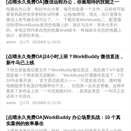
[点晴永久免费OA]微信远程办公，你最期待的技能之一
电脑在办公室，刚好外出办事，领导却急要一个文件。以前你可能
要冒风险把登录密码告诉同事，让他/她帮你，现在，你只需要在
微信上发号施令就可以了。一、下载安装Workbuddy二、配置微
信助理WorkBuddy使用您电脑上的：项目与文件：所有仓库代
码、本地文档均来自您的电脑Shell命令：终端命令在您的电脑上
执行，使用您本地...
admin
175
2026/8/5 11:19:52
[点晴永久免费OA]24小时上班？WorkBuddy 微信直连，
新牛马已上线
下班后老板微信要文件？WorkBuddy微信直连，我实测了4个场景
我是被一个朋友留言提醒的：「WorkBuddy打通微信直连了，7月
18号全量开放。」官方原话挺诱人——「只需发条消息，随时随
地都能用手机遥控电脑帮你干活」。但我第一反应是警惕。这两年
看多了发布会上的「一句话就能XXX」，真用起来是「一句话之后
还有十句话在...
admin
170
2026/8/5 11:15:55
[点晴永久免费OA]WorkBuddy 办公场景实战：10 个真
实案例的效率暴击
上周有读者在后台问我：华叔，WorkBuddy到底是不是又一个能