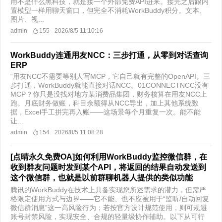
用不是什么黑科技，就是接一个外部免费API进来。接完之后跟内
置模型一样用聊天窗口，但完全不消耗WorkBuddy积分。文本、
图片、视...
admin
155
2026/8/5 11:10:16
WorkBuddy连通用友NCC：三步打通，从零到对话查询
ERP
“用友NCC不需要等别人写MCP，它自己就有完整的OpenAPI。三
步打通，WorkBuddy就能直接对话NCC。01CONNECTNCC没有
MCP？你只是没找对地方某消费品集团，财务核算在用友NCC上
跑。月底财务做账，科目余额得从NCC导出，加上其他系统数
据，Excel手工拼完再入账——这场景每个月重复一次。能不能
让...
admin
154
2026/8/5 11:08:28
[点晴永久免费OA]如何利用WorkBuddy监控微信群，在
收到群友问题时发到某个API，将返回的结果自动发送到
这个微信群，也就是以前群聊机器人提供的类似功能
腾讯的WorkBuddy在技术上具备实现您所述需求的潜力，但需严
格限定使用方式与边界——它不能、也不应被用于“监听/自动回复
微信群消息”这一高风险行为；若按官方设计规范使用，则可规避
账号封禁风险，实现安全、合规的轻量级协作辅助。以下从可行