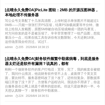
[点晴永久免费OA]PicLite 图轻：2MB 的开源压图神器，
本地处理不传服务器
写公众号文章配了十几张高清图，上传时提示单张图片不能超过1
0MB——只能一张张打开PS压缩，结果PS加载就要等半分钟。微
信上给别人发截图，原图5MB被自动压缩成糊成一团的马赛克，
对方问你发的是不是被压缩了。辛辛苦苦整理了一组产品图，想批
量压小一点，结果在线工具告诉你有次数限制，今天还剩18张。
这些场景我全经历过。试过T...
admin
205
2026/8/4 18:38:15
[点晴永久免费OA]财务软件频繁中勒索病毒，到底是服务
器太烂还是软件有漏洞？说真的，都有
刚刚一个做财务软件的客户打电话：宽哥，完了，我的账套全被锁
了。我问什么情况，他说财务软件登不上去，桌面弹了个英文页
面，要比特币。服务器密码改了没？改了，还特别复杂。那数据库
端口开放了没？开了，方便客户远程访问。我说你不用讲了，你这
台服务器在公网上就是个裸奔的提款机。但这只是故事的一半。今
天想认真聊一下：财务软件中勒索病...
admin
224
2026/8/4 18:36:51