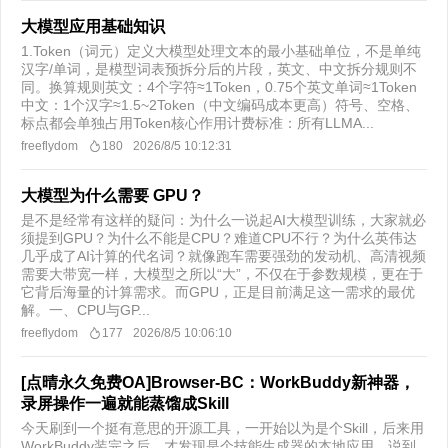
大模型应用基础知识
1.Token（词元）定义大模型处理文本的最小基础单位，不是单纯
汉字/单词，是模型词表预拆分后的片段，英文、中文拆分规则不
同。换算规则英文：4个字符≈1Token，0.75个英文单词≈1Token
中文：1个汉字≈1.5~2Token（中文编码成本更高）符号、空格、
标点都会单独占用Token核心作用计费标准：所有LLMA...
freeflydom
180
2026/8/5 10:12:31
大模型为什么需要 GPU？
是不是经常有这样的疑问：为什么一说起AI大模型训练，大家就必
须提到GPU？为什么不能是CPU？难道CPU不行？为什么英伟达
几乎成了AI计算的代名词？就像跑车需要强劲的发动机、高清视频
需要大带宽一样，大模型之所以“大”，不仅在于参数规模，更在于
它背后海量的计算需求。而GPU，正是目前满足这一需求的最优
解。一、CPU与GP...
freeflydom
177
2026/8/5 10:06:10
[点晴永久免费OA]Browser-BC：WorkBuddy新神器，
录屏操作一遍就能蒸馏成Skill
今天刷到一个挺有意思的开源工具，一开始以为是个Skill，后来用
WorkBuddy装完之后，才发现是个技能生成器的本地应用。说到