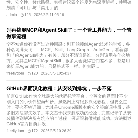
性、安全性、替代路径、实操建议四个维度为您深度解析，并明确
划清「可用」与「禁用」的...
admin
125
2026/8/5 11:05:16
别再搞混MCP和Agent Skill了：一个管工具能力，一个管
做事流程
💡不知道你有没有过这种困惑：刚开始接触Agent技术的时候，各
种名词满天飞——MCP、Skill、LangGraph、AutoGen，看着都
和「给Agent加能力」有关，却分不清谁是谁、分别该用在什么地
方。尤其是MCP和AgentSkill，很多人会觉得它们差不多，都是用
来扩展Agent能力的，只是格式不一样。但实际...
freeflydom
120
2026/8/5 10:54:37
GitHub界面汉化教程：从安装到排坑，一步不落
前言GitHub作为全球最大的代码托管平台，全英文的界面让不少
刚入门的小伙伴望而却步。虽然网上有很多汉化教程，但要么过
时，要么不够详细，尤其是Chrome新版本的安全策略调整后，很
多旧方法都失效了。本文基于我亲测成功的经验，完整记录了从安
装插件到解决所有坑点的全过程，保证跟着做就能成功。方法概述
GitHub官方目前并没...
freeflydom
172
2026/8/5 10:26:39