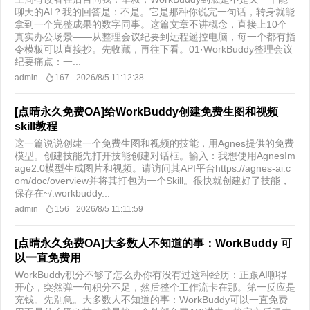
聊天的AI？我的回答是：不是。它是那种你说完一句话，转身就能
拿到一个完整成果的数字同事。这篇文章不讲概念，直接上10个
真实办公场景——从整理会议纪要到远程遥控电脑，每一个都有指
令模板可以直接抄。先收藏，再往下看。01·WorkBuddy整理会议
纪要痛点：一...
admin
167
2026/8/5 11:12:38
[点晴永久免费OA]给WorkBuddy创建免费生图和视频
skill教程
这一篇说说创建一个免费生图和视频的技能，用Agnes提供的免费
模型。创建技能先打开技能创建对话框。输入：我想使用AgnesIm
age2.0模型生成图片和视频。请访问其API平台https://agnes-ai.c
om/doc/overview并将其打包为一个Skill。很快就创建好了技能，
保存在~/.workbuddy...
admin
156
2026/8/5 11:11:59
[点晴永久免费OA]大多数人不知道的事：WorkBuddy 可
以一直免费用
WorkBuddy积分不够了怎么办你有没有过这种经历：正跟AI聊得
开心，突然弹一句积分不足，然后整个工作流卡在那。第一反应是
充钱。先别急。大多数人不知道的事：WorkBuddy可以一直免费