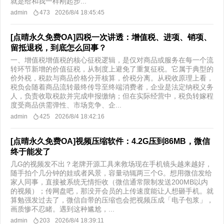
就是给和我一样刚起步...
admin
473
2026/8/4 18:45:45
[点晴永久免费OA]四税一次讲透：增值税、进项、销项、
留抵退税，到底怎么回事？
一、增值税增值税的核心征税逻辑，是仅对商品或服务在每一个流
转环节新增的价值征税，从制度上避免了重复征税。它属于典型的
价外税，税款与商品价格分开核算，价税分离。从税收原理上看，
税负会随着商品流转最终传导至终端消费者，企业是法定纳税义务
人，负责收取税款并完成申报缴纳；但在实际经营中，税负转嫁程
度受商品供需弹性、市场竞争、企...
admin
425
2026/8/4 18:42:16
[点晴永久免费OA]视频压缩软件：4.2G压到86MB，微信
终于能发了
几G的视频发不出？老牌开源工具来救场现在手机镜头越来越好，
随手拍个几分钟的娃或者风景，容量动辄两三个G。想用微信发给
家人同事，直接被系统无情拒收（微信通常限制发送200MB以内
的视频）；传网盘吧，那没开会员的上传速度能让人想砸手机。就
算勉强发过去了，微信自带的压缩也会把视频压成「电子包浆」，
画质惨不忍睹。遇到这种尴尬，...
admin
203
2026/8/4 18:39:11