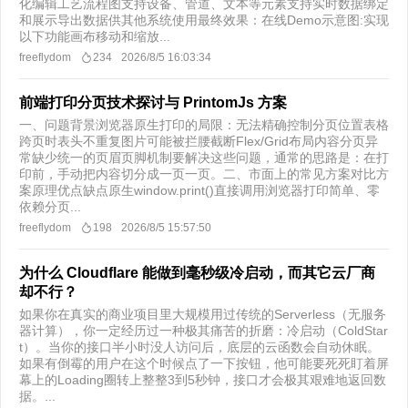
化编辑工艺流程图支持设备、管道、文本等元素支持实时数据绑定
和展示导出数据供其他系统使用最终效果：在线Demo示意图:实现
以下功能画布移动和缩放...
freeflydom
234
2026/8/5 16:03:34
前端打印分页技术探讨与 PrintomJs 方案
一、问题背景浏览器原生打印的局限：无法精确控制分页位置表格
跨页时表头不重复图片可能被拦腰截断Flex/Grid布局内容分页异
常缺少统一的页眉页脚机制要解决这些问题，通常的思路是：在打
印前，手动把内容切分成一页一页。二、市面上的常见方案对比方
案原理优点缺点原生window.print()直接调用浏览器打印简单、零
依赖分页...
freeflydom
198
2026/8/5 15:57:50
为什么 Cloudflare 能做到毫秒级冷启动，而其它云厂商
却不行？
如果你在真实的商业项目里大规模用过传统的Serverless（无服务
器计算），你一定经历过一种极其痛苦的折磨：冷启动（ColdStar
t）。当你的接口半小时没人访问后，底层的云函数会自动休眠。
如果有倒霉的用户在这个时候点了一下按钮，他可能要死死盯着屏
幕上的Loading圈转上整整3到5秒钟，接口才会极其艰难地返回数
据。...