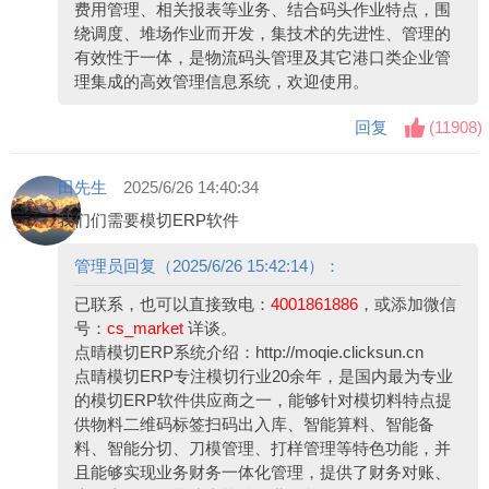
费用管理、相关报表等业务、结合码头作业特点，围
绕调度、堆场作业而开发，集技术的先进性、管理的
有效性于一体，是物流码头管理及其它港口类企业管
理集成的高效管理信息系统，欢迎使用。
回复
(
11908
)
田先生
2025/6/26 14:40:34
我们们需要模切ERP软件
管理员回复（2025/6/26 15:42:14）：
已联系，也可以直接致电：
4001861886
，或添加微信
号：
cs_market
详谈。
点晴模切ERP系统介绍：
http://moqie.clicksun.cn
点晴模切ERP专注模切行业20余年，是国内最为专业
的模切ERP软件供应商之一，能够针对模切料特点提
供物料二维码标签扫码出入库、智能算料、智能备
料、智能分切、刀模管理、打样管理等特色功能，并
且能够实现业务财务一体化管理，提供了财务对账、