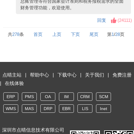
总账管理等符合国家会计准则和税务报税需求的全面
财务管理功能，欢迎使用。
回复
(
24111
)
共
278
条
首页
上页
下页
尾页
第
1
/
28
页
点晴主站
|
帮助中心
|
下载中心
|
关于我们
|
免费注册
|
在线体验
ERP
PMS
OA
IM
CRM
SCM
WMS
MAS
DRP
EBR
LIS
Inet
深圳市点晴信息技术有限公司