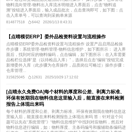
物料流向管理-物料出入库流水明细进入界面后，点击“物料追
溯”按钮进入界面后，输入成品批次，点击查询即可，如下图：点
击入库单号，可以查询到采购单来源
814877518
6442
2026/1/13 8:43:31
【点晴模切ERP】委外品检资料设置与流程操作
点晴模切ERP委外品检资料设置与流程操作 设置产品启用品检操
作步骤：系统管理-物料管理-物料信息维护，如下图所示： 进入界
面后，找到对应的物料编码，点击编辑，如下图所示：在入库需要
品检栏位选择“是（以待检品入库）”，选择后点击“编辑”按钮完成
新增委外入库（此步骤为仓库操作，品质岗位可略过）操作步骤：
仓库管理...
315825045
12631
2025/10/29 17:12:02
[点晴永久免费OA]每个材料的厚度和公差、剥离力标准、
环保有效期我在物料信息这里输入后，能直接在来料检测
报告上体现出来吗
每个材料的厚度和公差、剥离力标准、环保有效期我在物料信息这
里输入后，能直接在来料检测报告上体现出来吗 答：针对这个问
题可以先在“系统管理”》“物料信息维护”中找到对应物料，然后对
物料信息进行编辑，如：物料厚度、主条码编号和服辅助条编码进