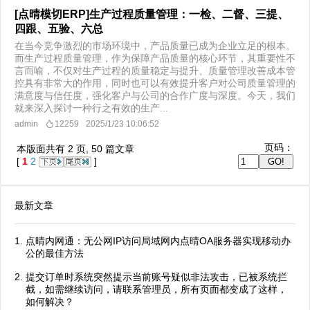
[点晴模切ERP]生产过程质量管理：一检、二督、三提、
四跟、五验、六总
在当今竞争激烈的市场环境中，产品质量已成为企业立足的根本。
而生产过程质量管理，作为保障产品质量的核心环节，其重要性不
言而喻，不仅对生产过程的质量稳定与提升、质量管理改善成本管
控具有非常大的作用，同时也可以有效提升客户对公司质量管理的
满意度与信任度，强化客户与公司的合作广度与深度。今天，我们
就来深入探讨一种行之有效的生产...
admin
12259
2025/1/23 10:06:52
页码：
本版面共有
2
页,
50
篇文章
[
1
2
]
最新文章
点晴内网通：无公网IP访问局域网内点晴OA服务器实现移动办
公的最佳方法
提交订单时系统突然提示当前账号疑似非法攻击，已被系统拦
截，如需继续访问，请联系管理员，所有页面都变成了这样，
如何解决？