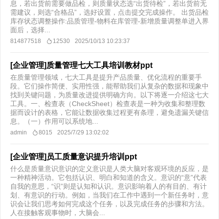
息，若出货前需要做品检，则质量状态选“出货待检”，若出货前无
需建议，则选“合格品”，选好设置，点击提交完成操作。 出货品检
库存状态调整操作:品质管理-物料在库管理-新增质量调整单进入界
面后，选择...
814877518
12530
2025/10/13 10:23:37
[企业管理]质量管理七大工具培训教材ppt
在质量管理领域，七大工具是提升产品质量、优化流程的重要手
段。它们操作简便、实用性强，能帮助我们从复杂的数据和现象中
找到关键问题，为质量改进提供明确方向。以下将逐一介绍这七大
工具。一、检查表（CheckSheet）检查表是一种为收集和整理数
据而设计的表格，它能让数据收集过程更有条理，避免遗漏关键信
息。（一）作用可以系统地...
admin
8015
2025/7/29 13:02:02
[企业管理]员工质量意识提升培训ppt
什么是质量意识意识的定义意识是人类大脑对客观环境的反应，是
一种精神活动。它包括认识、明白和知道的含义。意识的“意”代表
自我的意思，“识”则是认知和认识。意识影响着人的有目的、有计
划、有意识的行动。例如，当我们在工作中遇到一个新任务时，意
识会让我们思考如何完成这个任务，以及完成任务的步骤和方法。
人在接触客观事物时，大脑会...