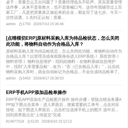
桌子：质量怎么又出问题了？质量经理低头不吭声。其实质量管理
这件事，从来不是靠救火，也不是靠喊口号。这些年我辅导过上百
家工厂，凡是把质量真正做起来的企业，都走完了这七步。今天一
次性说透。1.先纠正认知：质量...
admin
1750
2026/7/14 15:36:46
[点晴模切ERP]原材料采购入库为待品检状态，怎么关闭
此功能，将物料自动作为合格品入库？
原材料采购入库为待品检状态，怎么关闭此功能，将物料自动作为
合格品入库？以管理员或有权限身份进入ERP系统-》系统管理-》
物料管理-》物料信息维护：找到此物料：在物料基础信息维护
中，找到“入库需要品检”，改为：“否（已合格品入库）”，以后此
物料采购入库时，就会自动标记为合格品，不会生成待品检单了。
admin
5402
2026/4/17 16:36:53
ERP手机APP添加品检单操作
ERP手机APP添加生产品检图片操作 操作步骤：登陆点晴业务通A
PP如下图点击菜单：进入界面后，搜索需要的工单号，点击对应
按钮，如下图进入界面后，点击栏位选择手机上的图片 选中后，
回到原界面点击“上传提交”完成
814877518
5135
2026/3/10 15:12:12