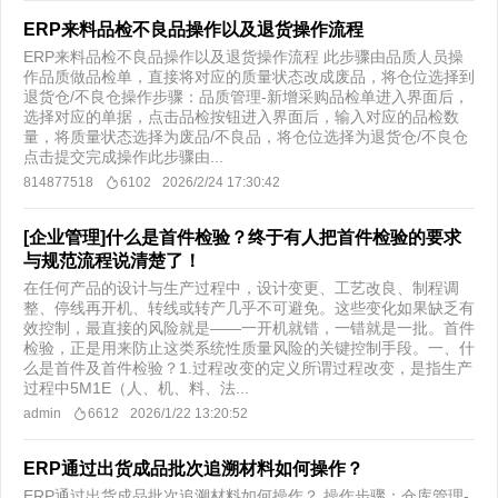
ERP来料品检不良品操作以及退货操作流程
ERP来料品检不良品操作以及退货操作流程 此步骤由品质人员操
作品质做品检单，直接将对应的质量状态改成废品，将仓位选择到
退货仓/不良仓操作步骤：品质管理-新增采购品检单进入界面后，
选择对应的单据，点击品检按钮进入界面后，输入对应的品检数
量，将质量状态选择为废品/不良品，将仓位选择为退货仓/不良仓
点击提交完成操作此步骤由...
814877518
6102
2026/2/24 17:30:42
[企业管理]什么是首件检验？终于有人把首件检验的要求
与规范流程说清楚了！
在任何产品的设计与生产过程中，设计变更、工艺改良、制程调
整、停线再开机、转线或转产几乎不可避免。这些变化如果缺乏有
效控制，最直接的风险就是——一开机就错，一错就是一批。首件
检验，正是用来防止这类系统性质量风险的关键控制手段。一、什
么是首件及首件检验？1.过程改变的定义所谓过程改变，是指生产
过程中5M1E（人、机、料、法...
admin
6612
2026/1/22 13:20:52
ERP通过出货成品批次追溯材料如何操作？
ERP通过出货成品批次追溯材料如何操作？ 操作步骤：仓库管理-