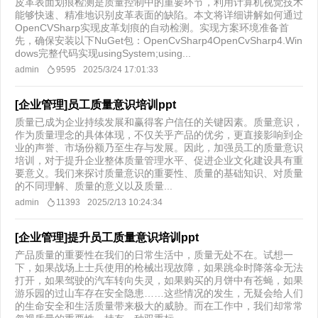
皮革表面划痕检测是质量控制中的重要环节，利用计算机视觉技术
能够快速、精准地识别皮革表面的缺陷。本文将详细讲解如何通过
OpenCVSharp实现皮革划痕的自动检测。实现方案环境准备首
先，确保安装以下NuGet包：OpenCvSharp4OpenCvSharp4.Win
dows完整代码实现usingSystem;using...
admin
9595
2025/3/24 17:01:33
[企业管理]员工质量意识培训ppt
质量已成为企业持续发展和赢得客户信任的关键因素。质量意识，
作为质量理念的具体体现，不仅关乎产品的优劣，更直接影响到企
业的声誉、市场份额乃至生存与发展。因此，加强员工的质量意识
培训，对于提升企业整体质量管理水平、促进企业文化建设具有重
要意义。我们来探讨质量意识的重要性、质量的基础知识、对质量
的不同理解、质量的意义以及质量...
admin
11393
2025/2/13 10:24:34
[企业管理]提升员工质量意识培训ppt
产品质量的重要性在我们的日常生活中，质量无处不在。试想一
下，如果战场上士兵使用的枪械出现故障，如果跳伞时降落伞无法
打开，如果驾驶的汽车转向失灵，如果购买的月饼中有苍蝇，如果
游乐园的过山车存在安全隐患……这些情况的发生，无疑会给人们
的生命安全和生活质量带来极大的威胁。而在工作中，我们却常常