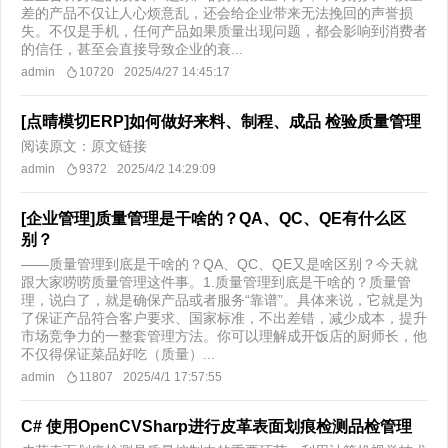
差的产品不仅让人心烦意乱，还会给企业带来无法挽回的声誉损
失。不仅是手机，任何产品如果质量出现问题，都会影响到消费者
的信任，甚至会直接导致企业的衰...
admin
10720
2025/4/27 14:45:17
[点晴模切ERP]如何做好来料、制程、成品 检验质量管理
阅读原文：原文链接
admin
9372
2025/4/2 14:29:09
[企业管理]质量管理是干啥的？QA、QC、QE有什么区
别？
——质量管理到底是干啥的？QA、QC、QE又是啥区别？今天就
跟大家唠唠质量管理这件事。1.质量管理到底是干啥的？质量管
理，说白了，就是确保产品或者服务“靠谱”。具体来说，它就是为
了保证产品符合客户要求、国家标准，不出差错，减少成本，提升
市场竞争力的一整套管理方法。你可以理解成开饭店的厨师长，他
不仅得保证菜品好吃（质量）...
admin
11807
2025/4/1 17:57:55
C# 使用OpenCVSharp进行皮革表面划痕检测品检管理