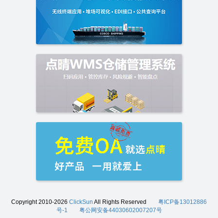
Copyright 2010-2026
ClickSun
All Rights Reserved
粤ICP备13012886
号-1
粤公网安备44030602007207号