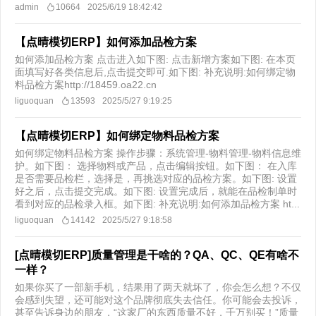
admin
10664
2025/6/19 18:42:42
【点晴模切ERP】如何添加品检方案
如何添加品检方案 点击进入如下图: 点击新增方案如下图: 在本页
面填写好各类信息后,点击提交即可.如下图: 补充说明:如何绑定物
料品检方案http://18459.oa22.cn
liguoquan
13593
2025/5/27 9:19:25
【点晴模切ERP】如何绑定物料品检方案
如何绑定物料品检方案 操作步骤：系统管理-物料管理-物料信息维
护。如下图： 选择物料或产品，点击编辑按钮。如下图： 在入库
是否需要品检栏，选择是，再挑选对应的品检方案。如下图: 设置
好之后，点击提交完成。如下图: 设置完成后，就能在品检制单时
看到对应的品检录入框。如下图: 补充说明:如何添加品检方案 ht...
liguoquan
14142
2025/5/27 9:18:58
[点晴模切ERP]质量管理是干啥的？QA、QC、QE有啥不
一样？
如果你买了一部新手机，结果用了两天就坏了，你会怎么想？不仅
会感到失望，还可能对这个品牌彻底失去信任。你可能会去投诉，
甚至告诉身边的朋友，“这家厂的东西质量不好，千万别买！”质量