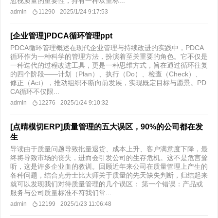
忽视质量的重要性，持有一种双重标...
admin
11290
2025/1/24 9:17:53
[企业管理]PDCA循环管理ppt
PDCA循环管理概述在现代企业管理与持续改进的实践中，PDCA
循环作为一种科学的管理方法，扮演着至关重要的角色。它不仅是
一种迭代的过程改进工具，更是一种思维方式，旨在通过循环往复
的四个阶段——计划（Plan）、执行（Do）、检查（Check）、
修正（Act），推动组织不断向前发展，实现既定目标与愿景。PD
CA循环不仅限...
admin
12276
2025/1/24 9:10:32
[点晴模切ERP]质量管理的五大误区，90%的公司都在发
生
导读由于质量问题导致批量退货、成本上升、客户满意度下降，最
终将导致市场的丧失，进而会引发公司的生存危机。这不是危言耸
听，这是许多企业血的教训。回顾近年来公司在质量管理上产生的
各种问题，结合克劳士比大师关于质量的先天缺失判断，归结起来
就可以发现我们对待质量管理的几个误区： 第一个错误：产品或
服务与公司质量标准不符我们常...
admin
12199
2025/1/23 11:06:48