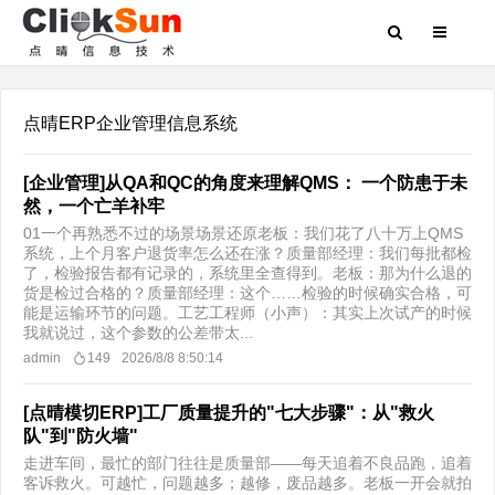
点晴ERP企业管理信息系统
[企业管理]从QA和QC的角度来理解QMS： 一个防患于未
然，一个亡羊补牢
01一个再熟悉不过的场景场景还原老板：我们花了八十万上QMS
系统，上个月客户退货率怎么还在涨？质量部经理：我们每批都检
了，检验报告都有记录的，系统里全查得到。老板：那为什么退的
货是检过合格的？质量部经理：这个……检验的时候确实合格，可
能是运输环节的问题。工艺工程师（小声）：其实上次试产的时候
我就说过，这个参数的公差带太...
admin
149
2026/8/8 8:50:14
[点晴模切ERP]工厂质量提升的"七大步骤"：从"救火
队"到"防火墙"
走进车间，最忙的部门往往是质量部——每天追着不良品跑，追着
客诉救火。可越忙，问题越多；越修，废品越多。老板一开会就拍