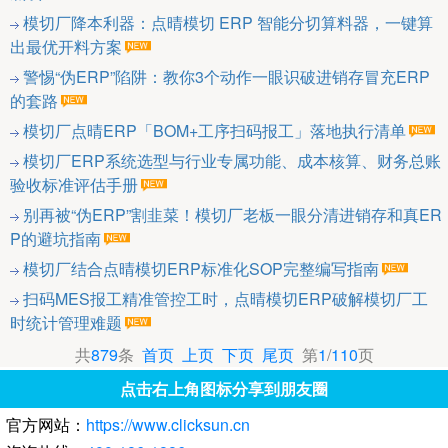
模切厂降本利器：点晴模切 ERP 智能分切算料器，一键算
出最优开料方案
警惕“伪ERP”陷阱：教你3个动作一眼识破进销存冒充ERP
的套路
模切厂点晴ERP「BOM+工序扫码报工」落地执行清单
模切厂ERP系统选型与行业专属功能、成本核算、财务总账
验收标准评估手册
别再被“伪ERP”割韭菜！模切厂老板一眼分清进销存和真ER
P的避坑指南
模切厂结合点晴模切ERP标准化SOP完整编写指南
扫码MES报工精准管控工时，点晴模切ERP破解模切厂工
时统计管理难题
共
879
条
首页
上页
下页
尾页
第
1
/
110
页
点击右上角图标分享到朋友圈
官方网站：
https://www.clicksun.cn