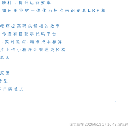
产缺料，提升运营效率
时如何用业财一体化为标准来识别真ERP和
程序提高码头货柜的效率
是你没有搭配零代码平台
产·实时追踪·精准成本核算
片上传小程序让管理更轻松
原因
原因
转型
客户满意度
该文章在 2026/6/13 17:16:49 编辑过