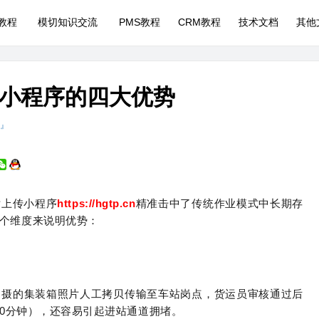
P教程
模切知识交流
PMS教程
CRM教程
技术文档
其他
小程序的四大优势
 』
片上传小程序
https://hgtp.cn
精准击中了传统作业模式中长期存
个维度来说明优势：
拍摄的集装箱照片人工拷贝传输至车站岗点，货运员审核通过后
30分钟），还容易引起进站通道拥堵。