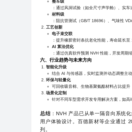
整车级
：通过风洞试验（如全尺寸声学舱）、实车道路测
材料级
：阻抗管测试（GB/T 18696）、气味性 VDA
工艺创新
电子束交联
：提升橡胶密封条抗老化性能，寿命延长至 1
AI 算法优化
：通过仿真软件预测 NVH 性能，开发周期缩
六、行业趋势与未来方向
智能化升级
结合 AI 与传感器，实时监测并动态调整主
环保与轻量化
可回收吸音棉、生物基聚氨酯材料占比提升，
场景化定制
针对不同车型需求开发专用解决方案，如高端
总结
：NVH 产品已从单一隔音向系统
用户体验设计。百德新材等企业通过 20
列。