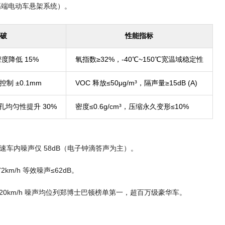
高端电动车悬架系统）。
破
性能指标
度降低 15%
氧指数≥32%，-40℃~150℃宽温域稳定性
 ±0.1mm
VOC 释放≤50μg/m³，隔声量≥15dB (A)
孔均匀性提升 30%
密度≤0.6g/cm³，压缩永久变形≤10%
 时速车内噪声仅 58dB（电子钟滴答声为主）。
m/h 等效噪声≤62dB。
、120km/h 噪声均位列郑博士巴顿榜单第一，超百万级豪华车。