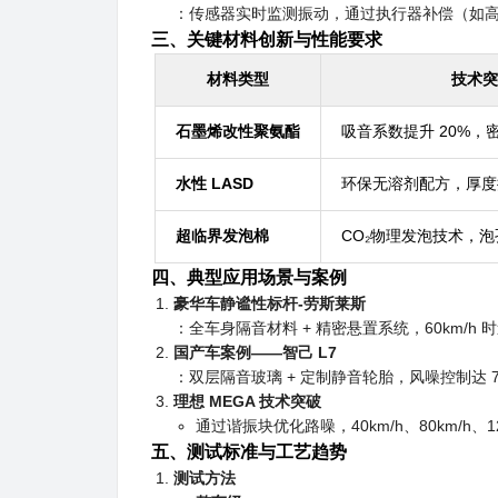
：传感器实时监测振动，通过执行器补偿（如
三、关键材料创新与性能要求
材料类型
技术突
石墨烯改性聚氨酯
吸音系数提升 20%，密
水性 LASD
环保无溶剂配方，厚度控制
超临界发泡棉
CO₂物理发泡技术，泡
四、典型应用场景与案例
豪华车静谧性标杆-
劳斯莱斯
：全车身隔音材料 + 精密悬置系统，60km/h
国产车案例——智己 L7
：双层隔音玻璃 + 定制静音轮胎，风噪控制达 72k
理想 MEGA 技术突破
通过谐振块优化路噪，40km/h、80km/h
五、测试标准与工艺趋势
测试方法