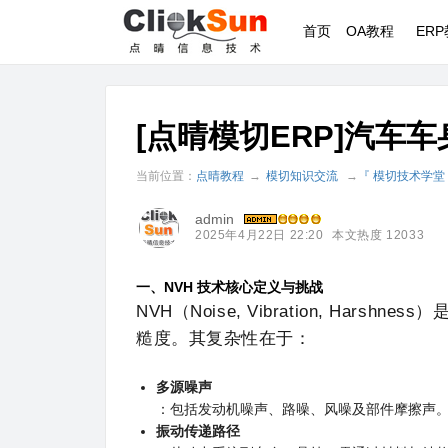
首页
OA教程
ER
[点晴模切ERP]汽车车
当前位置：
点晴教程
→
模切知识交流
→
『 模切技术学堂
admin
2025年4月22日 22:20
本文热度 12033
一、NVH 技术核心定义与挑战
NVH（Noise, Vibration, Ha
糙度。其复杂性在于：
多源噪声
：包括发动机噪声、路噪、风噪及部件摩擦声
振动传递路径