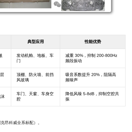
典型应用
性能优势
酰
发动机舱、地板、车
减重 30%，抑制 200-800Hz
门
频段振动
层
顶棚、防火墙、前挡
吸音系数提升 20%，阻隔高
风玻璃
频噪声
车门、天窗、车身空
降低风噪 5-8dB，抑制空腔共
泡沫
腔
振
别克昂科威全系标配）。