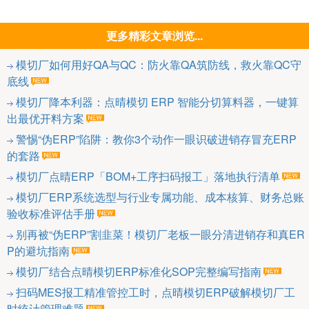
更多精彩文章浏览...
模切厂如何用好QA与QC：防火靠QA筑防线，救火靠QC守
底线
模切厂降本利器：点晴模切 ERP 智能分切算料器，一键算
出最优开料方案
警惕“伪ERP”陷阱：教你3个动作一眼识破进销存冒充ERP
的套路
模切厂点晴ERP「BOM+工序扫码报工」落地执行清单
模切厂ERP系统选型与行业专属功能、成本核算、财务总账
验收标准评估手册
别再被“伪ERP”割韭菜！模切厂老板一眼分清进销存和真ER
P的避坑指南
模切厂结合点晴模切ERP标准化SOP完整编写指南
扫码MES报工精准管控工时，点晴模切ERP破解模切厂工
时统计管理难题