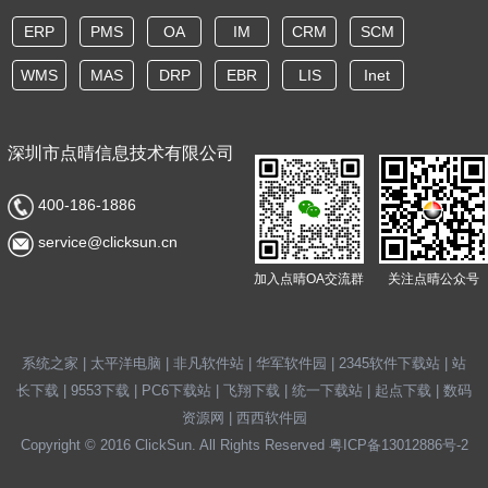
ERP
PMS
OA
IM
CRM
SCM
WMS
MAS
DRP
EBR
LIS
Inet
深圳市点晴信息技术有限公司
400-186-1886
service@clicksun.cn
加入点晴OA交流群
关注点晴公众号
系统之家
|
太平洋电脑
|
非凡软件站
|
华军软件园
|
2345软件下载站
|
站
长下载
|
9553下载
|
PC6下载站
|
飞翔下载
|
统一下载站
|
起点下载
|
数码
资源网
|
西西软件园
Copyright © 2016 ClickSun. All Rights Reserved
粤ICP备13012886号-2