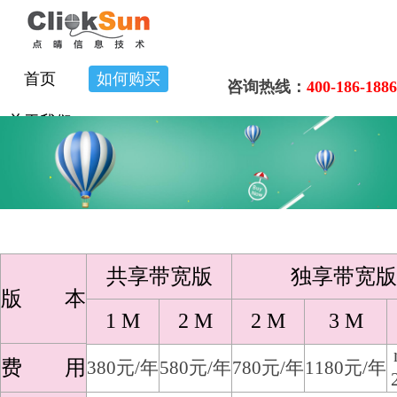
首页
如何购买
咨询热线：
400-186-1886
关于我们
共享带宽版
独享带宽版
版 本
1 M
2 M
2 M
3 M
费 用
380元/年
580元/年
780元/年
1180元/年